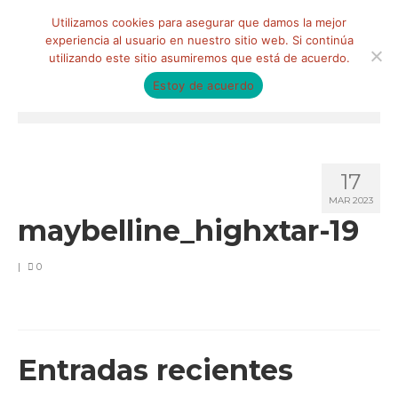
Buscar
Utilizamos cookies para asegurar que damos la mejor
por:
experiencia al usuario en nuestro sitio web. Si continúa
utilizando este sitio asumiremos que está de acuerdo.
Estoy de acuerdo
Menú
HOME
17
QUIÉNES SOMOS
MAR 2023
maybelline_highxtar-19
Qué hacemos
Marketing de influencia
|
0
Equipo
CLIENTES
Entradas recientes
BLOG