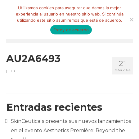
Buscar
Utilizamos cookies para asegurar que damos la mejor
por:
experiencia al usuario en nuestro sitio web. Si continúa
utilizando este sitio asumiremos que está de acuerdo.
Estoy de acuerdo
Menú
HOME
AU2A6493
21
QUIÉNES SOMOS
MAR 2024
|
0
Qué hacemos
Marketing de influencia
Equipo
Entradas recientes
CLIENTES
SkinCeuticals presenta sus nuevos lanzamientos
BLOG
en el evento Aesthetics Première: Beyond the