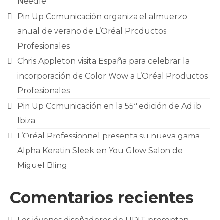
Needle
CONTACTO
Pin Up Comunicación organiza el almuerzo
anual de verano de L’Oréal Productos
Profesionales
Chris Appleton visita España para celebrar la
incorporación de Color Wow a L’Oréal Productos
Profesionales
Pin Up Comunicación en la 55ª edición de Adlib
Ibiza
L’Oréal Professionnel presenta su nueva gama
Alpha Keratin Sleek en You Glow Salon de
Miguel Bling
Comentarios recientes
Los jóvenes diseñadores de UDIT presentan