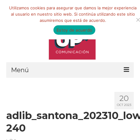
Buscar
Utilizamos cookies para asegurar que damos la mejor experiencia
por:
al usuario en nuestro sitio web. Si continúa utilizando este sitio
asumiremos que está de acuerdo.
Estoy de acuerdo
Menú
HOME
20
QUIÉNES SOMOS
OCT 2023
adlib_santona_202310_lo
Qué hacemos
240
Marketing de influencia
Equipo