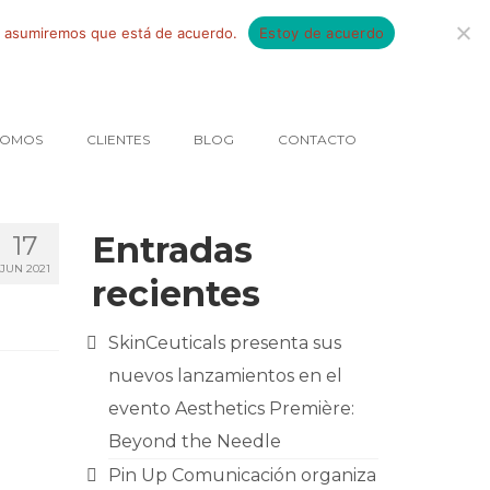
tio asumiremos que está de acuerdo.
Estoy de acuerdo
SOMOS
CLIENTES
BLOG
CONTACTO
Entradas
17
JUN 2021
recientes
SkinCeuticals presenta sus
nuevos lanzamientos en el
evento Aesthetics Première:
Beyond the Needle
Pin Up Comunicación organiza