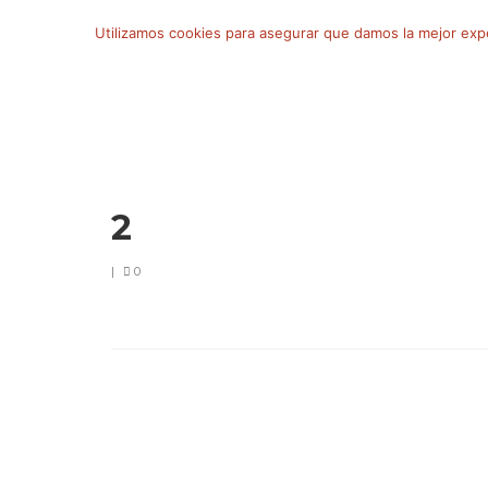
Buscar
Utilizamos cookies para asegurar que damos la mejor exper
por:
2
|
0