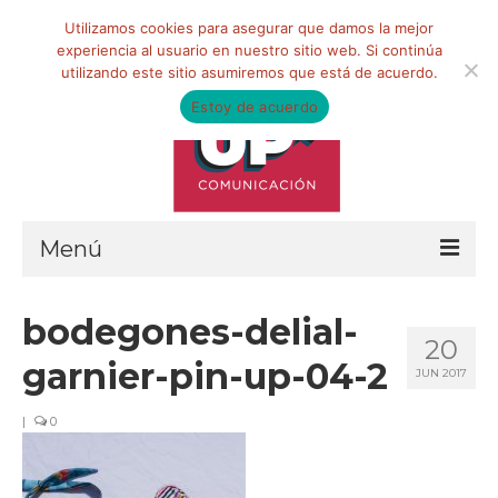
Buscar
Utilizamos cookies para asegurar que damos la mejor
por:
experiencia al usuario en nuestro sitio web. Si continúa
utilizando este sitio asumiremos que está de acuerdo.
Estoy de acuerdo
Menú
HOME
bodegones-delial-
20
QUIÉNES SOMOS
garnier-pin-up-04-2
JUN 2017
Qué hacemos
|
0
Marketing de influencia
Equipo