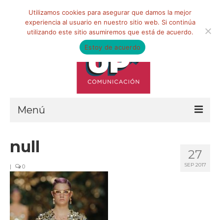
Buscar
Utilizamos cookies para asegurar que damos la mejor
por:
experiencia al usuario en nuestro sitio web. Si continúa
utilizando este sitio asumiremos que está de acuerdo.
Estoy de acuerdo
Menú
HOME
null
27
QUIÉNES SOMOS
SEP 2017
|
0
Qué hacemos
Marketing de influencia
Equipo