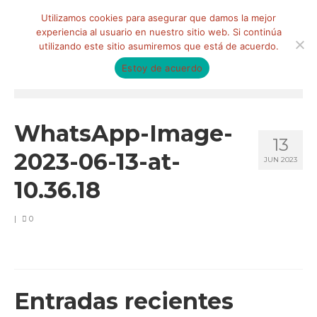
Buscar
Utilizamos cookies para asegurar que damos la mejor
por:
experiencia al usuario en nuestro sitio web. Si continúa
utilizando este sitio asumiremos que está de acuerdo.
Estoy de acuerdo
Menú
HOME
WhatsApp-Image-
13
QUIÉNES SOMOS
2023-06-13-at-
JUN 2023
Qué hacemos
10.36.18
Marketing de influencia
|
0
Equipo
CLIENTES
BLOG
Entradas recientes