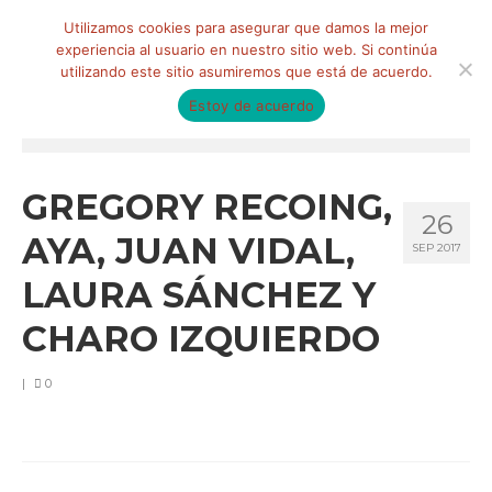
Buscar
Utilizamos cookies para asegurar que damos la mejor
por:
experiencia al usuario en nuestro sitio web. Si continúa
utilizando este sitio asumiremos que está de acuerdo.
Estoy de acuerdo
Menú
HOME
GREGORY RECOING,
26
QUIÉNES SOMOS
AYA, JUAN VIDAL,
SEP 2017
Qué hacemos
LAURA SÁNCHEZ Y
Marketing de influencia
CHARO IZQUIERDO
Equipo
|
0
CLIENTES
BLOG