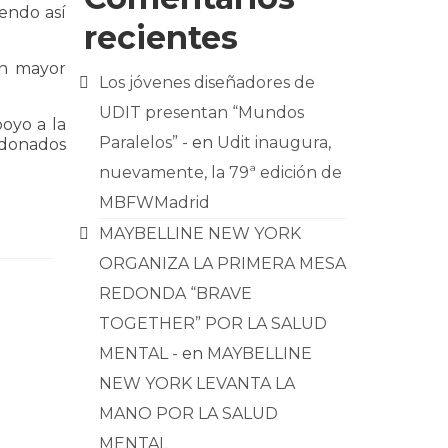
iendo así
recientes
on mayor
Los jóvenes diseñadores de
UDIT presentan “Mundos
oyo a la
Paralelos” -
en
Udit inaugura,
ardonados
nuevamente, la 79ª edición de
MBFWMadrid
MAYBELLINE NEW YORK
ORGANIZA LA PRIMERA MESA
REDONDA “BRAVE
TOGETHER” POR LA SALUD
MENTAL -
en
MAYBELLINE
NEW YORK LEVANTA LA
MANO POR LA SALUD
MENTAL