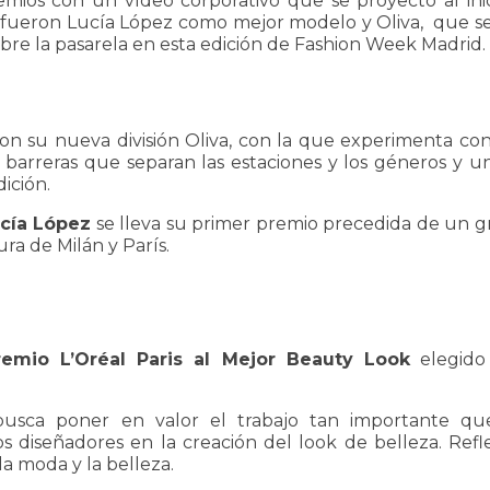
emios con un vídeo corporativo que se proyectó al inic
 fueron Lucía López como mejor modelo y Oliva, que se 
bre la pasarela en esta edición de Fashion Week Madrid.
on su nueva división Oliva, con la que experimenta con
barreras que separan las estaciones y los géneros y un
ición.
cía López
se lleva su primer premio precedida de un gr
ura de Milán y París.
remio L’Oréal Paris al Mejor Beauty Look
elegido
busca poner en valor el trabajo tan importante q
 diseñadores en la creación del look de belleza. Refle
a moda y la belleza.