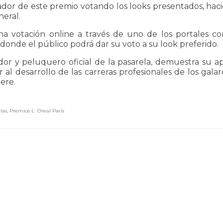
nador de este premio votando los looks presentados, hac
neral.
a votación online a través de uno de los portales c
donde el público podrá dar su voto a su look preferido.
or y peluquero oficial de la pasarela, demuestra su ap
 al desarrollo de las carreras profesionales de los gal
ere.
las
,
Premios L´Oreal Paris