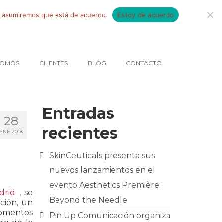
tio asumiremos que está de acuerdo.
Estoy de acuerdo
SOMOS
CLIENTES
BLOG
CONTACTO
Entradas
28
recientes
ENE 2018
SkinCeuticals presenta sus
nuevos lanzamientos en el
evento Aesthetics Première:
drid
, se
Beyond the Needle
ición, un
momentos
Pin Up Comunicación organiza