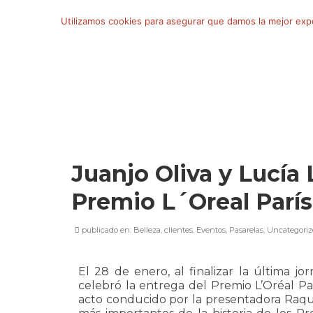
Buscar
Utilizamos cookies para asegurar que damos la mejor exper
por:
Juanjo Oliva y Lucía
Premio L´Oreal París
publicado en:
Belleza
,
clientes
,
Eventos
,
Pasarelas
,
Uncategoriz
El 28 de enero, al finalizar la última j
celebró la entrega del Premio L’Oréal Par
acto conducido por la presentadora Raqu