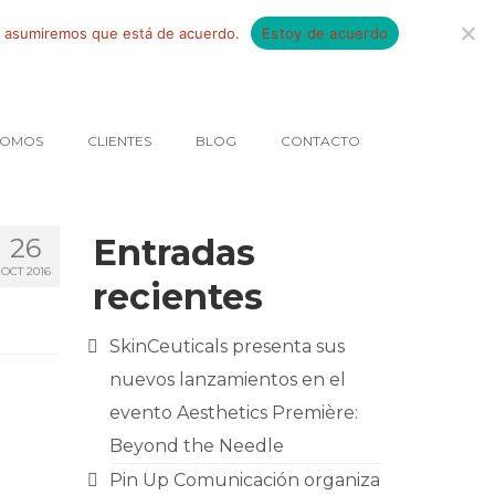
tio asumiremos que está de acuerdo.
Estoy de acuerdo
SOMOS
CLIENTES
BLOG
CONTACTO
Entradas
26
OCT 2016
recientes
SkinCeuticals presenta sus
nuevos lanzamientos en el
evento Aesthetics Première:
Beyond the Needle
Pin Up Comunicación organiza