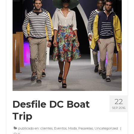
22
Desfile DC Boat
SEP 2016
Trip
publicado en:
clientes
,
Eventos
,
Moda
,
Pasarelas
,
Uncategorized
|