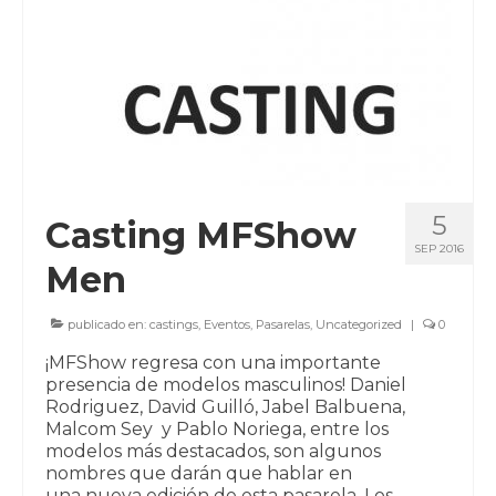
5
Casting MFShow
SEP 2016
Men
publicado en:
castings
,
Eventos
,
Pasarelas
,
Uncategorized
|
0
¡MFShow regresa con una importante
presencia de modelos masculinos! Daniel
Rodriguez, David Guilló, Jabel Balbuena,
Malcom Sey y Pablo Noriega, entre los
modelos más destacados, son algunos
nombres que darán que hablar en
una nueva edición de esta pasarela. Los