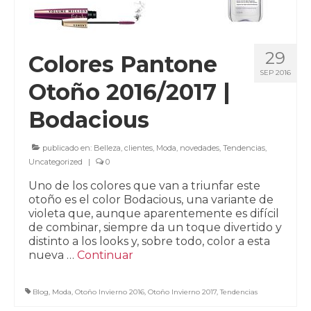
29
Colores Pantone
SEP 2016
Otoño 2016/2017 |
Bodacious
publicado en:
Belleza
,
clientes
,
Moda
,
novedades
,
Tendencias
,
Uncategorized
|
0
Uno de los colores que van a triunfar este
otoño es el color Bodacious, una variante de
violeta que, aunque aparentemente es difícil
de combinar, siempre da un toque divertido y
distinto a los looks y, sobre todo, color a esta
nueva …
Continuar
Blog
,
Moda
,
Otoño Invierno 2016
,
Otoño Invierno 2017
,
Tendencias