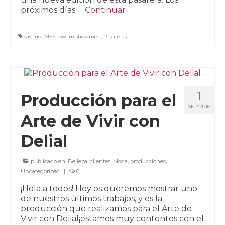
próximos días …
Continuar
casting
,
MFShow
,
mfshowmen
,
Pasarelas
1
Producción para el
SEP 2016
Arte de Vivir con
Delial
publicado en:
Belleza
,
clientes
,
Moda
,
producciones
,
Uncategorized
|
0
¡Hola a todos! Hoy os queremos mostrar uno
de nuestros últimos trabajos, y es la
producción que realizamos para el Arte de
Vivir con Delial¡estamos muy contentos con el