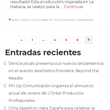
resultado! Esta producción, inspirada en La
Habana, se realizó para la …
Continuar
belleza
,
Delial
,
Garnier
,
Moda
,
Pin Up Comunicacion
,
producciones
Paginación
«
1
…
4
5
6
7
de
Entradas recientes
entradas
SkinCeuticals presenta sus nuevos lanzamientos
en el evento Aesthetics Première: Beyond the
Needle
Pin Up Comunicación organiza el almuerzo
anual de verano de L’Oréal Productos
Profesionales
Chris Appleton visita España para celebrar la