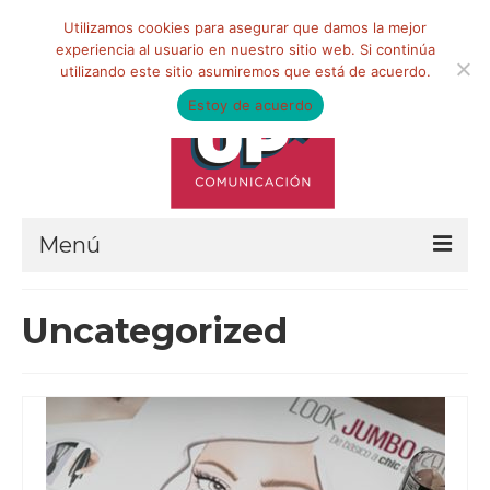
Buscar
Utilizamos cookies para asegurar que damos la mejor
por:
experiencia al usuario en nuestro sitio web. Si continúa
utilizando este sitio asumiremos que está de acuerdo.
Estoy de acuerdo
Menú
HOME
Uncategorized
QUIÉNES SOMOS
Qué hacemos
Marketing de influencia
Equipo