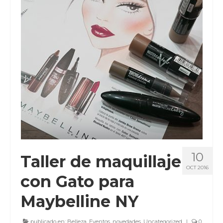
CLIENTES
BLOG
CONTACTO
10
Taller de maquillaje
OCT 2016
con Gato para
Maybelline NY
publicado en:
Belleza
,
Eventos
,
novedades
,
Uncategorized
|
0