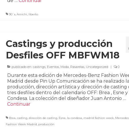
de …
Continuar
90´s
,
Amichi
,
liberto
Castings y producción
Desfiles OFF MBFWM18
publicado en:
castings
,
Eventos
,
Moda
,
Pasarelas
,
Uncategorized
|
0
Durante esta edición de Mercedes-Benz Fashion We
Madrid desde Pin Up Comunicación se ha realizado l
producción, dirección artística y dirección de casting
tres desfiles dentro del calendario OFF: Brea , Esne y
Condesa. La colección del diseñador Juan Antonio …
Continuar
Brea
,
casting
,
dirección de casting
,
Esne
,
la condesa
,
madrid fashion week
,
Mercedes
Fashion Week Madrid
,
producción