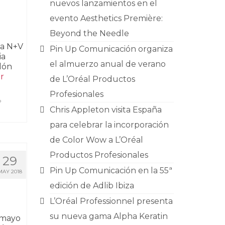
nuevos lanzamientos en el
evento Aesthetics Première:
Beyond the Needle
ma N+V
Pin Up Comunicación organiza
ia
el almuerzo anual de verano
lón
r
de L’Oréal Productos
Profesionales
p
Chris Appleton visita España
para celebrar la incorporación
de Color Wow a L’Oréal
Productos Profesionales
29
Pin Up Comunicación en la 55ª
MAY 2018
edición de Adlib Ibiza
L’Oréal Professionnel presenta
su nueva gama Alpha Keratin
 mayo