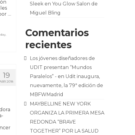
ión
Sleek en You Glow Salon de
les
Miguel Bling
por …
Comentarios
 day
,
recientes
Los jóvenes diseñadores de
UDIT presentan “Mundos
19
Paralelos” -
en
Udit inaugura,
ABR 2018
nuevamente, la 79ª edición de
MBFWMadrid
MAYBELLINE NEW YORK
adora
ORGANIZA LA PRIMERA MESA
a-
REDONDA “BRAVE
encer
TOGETHER” POR LA SALUD