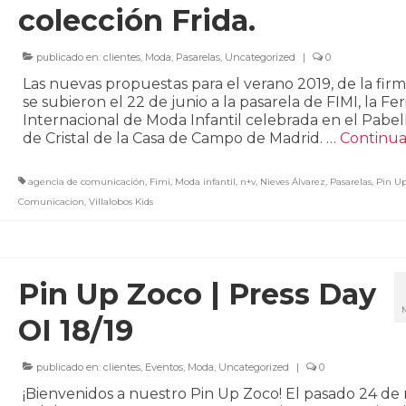
colección Frida.
publicado en:
clientes
,
Moda
,
Pasarelas
,
Uncategorized
|
0
Las nuevas propuestas para el verano 2019, de la fir
se subieron el 22 de junio a la pasarela de FIMI, la Fer
Internacional de Moda Infantil celebrada en el Pabel
de Cristal de la Casa de Campo de Madrid. …
Continua
agencia de comunicación
,
Fimi
,
Moda infantil
,
n+v
,
Nieves Álvarez
,
Pasarelas
,
Pin U
Comunicacion
,
Villalobos Kids
Pin Up Zoco | Press Day
OI 18/19
publicado en:
clientes
,
Eventos
,
Moda
,
Uncategorized
|
0
¡Bienvenidos a nuestro Pin Up Zoco! El pasado 24 de