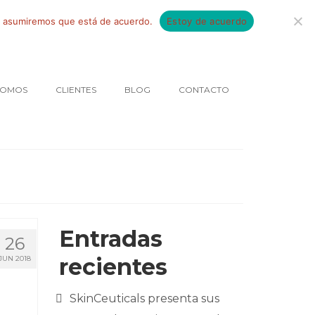
tio asumiremos que está de acuerdo.
Estoy de acuerdo
SOMOS
CLIENTES
BLOG
CONTACTO
Entradas
26
recientes
JUN 2018
SkinCeuticals presenta sus