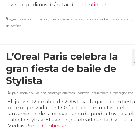
evento pudimos disfrutar de …
Continuar
agencia de comunicación
,
Eventos
,
marta hazas
,
merkal calzados
,
merkal station
,
p
de desfiles
L’Oreal Paris celebra la
gran fiesta de baile de
Stylista
publicado en:
Belleza
,
castings
,
clientes
,
Eventos
,
Influencers
,
Uncategorized
El jueves 12 de abril de 2018 tuvo lugar la gran fiest
baile organizada por L’Oréal Paris con motivo del
lanzamiento de la nueva gama de productos para el
cabello Stylista. El evento, celebrado en la discoteca
Medias Puri, …
Continuar