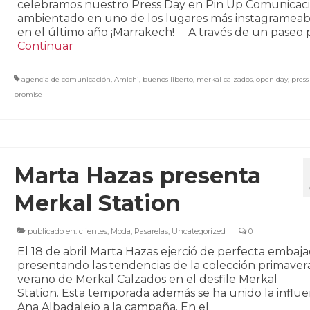
celebramos nuestro Press Day en Pin Up Comunicac
ambientado en uno de los lugares más instagrameab
en el último año ¡Marrakech! A través de un paseo 
Continuar
agencia de comunicación
,
Amichi
,
buenos liberto
,
merkal calzados
,
open day
,
press
promise
Marta Hazas presenta
Merkal Station
publicado en:
clientes
,
Moda
,
Pasarelas
,
Uncategorized
|
0
El 18 de abril Marta Hazas ejerció de perfecta embaj
presentando las tendencias de la colección primaver
verano de Merkal Calzados en el desfile Merkal
Station. Esta temporada además se ha unido la influ
Ana Albadalejo a la campaña. En el